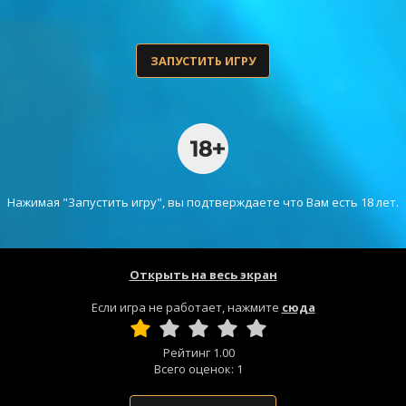
ЗАПУСТИТЬ ИГРУ
Нажимая "Запустить игру", вы подтверждаете что Вам есть 18 лет.
Открыть на весь экран
Если игра не работает, нажмите
сюда
Рейтинг
1.00
Всего оценок:
1