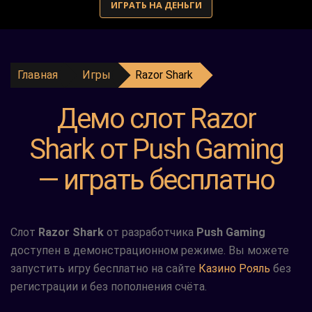
ИГРАТЬ НА ДЕНЬГИ
Главная
Игры
Razor Shark
Демо слот Razor
Shark от Push Gaming
— играть бесплатно
Слот
Razor Shark
от разработчика
Push Gaming
доступен в демонстрационном режиме. Вы можете
запустить игру бесплатно на сайте
Казино Рояль
без
регистрации и без пополнения счёта.