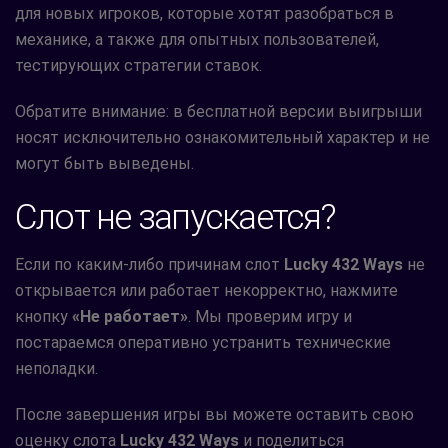
для новых игроков, которые хотят разобраться в
механике, а также для опытных пользователей,
тестирующих стратегии ставок.
Обратите внимание: в бесплатной версии выигрыши
носят исключительно ознакомительный характер и не
могут быть выведены.
Слот не запускается?
Если по каким-либо причинам слот
Lucky 432 Ways
не
открывается или работает некорректно, нажмите
кнопку
«Не работает»
. Мы проверим игру и
постараемся оперативно устранить технические
неполадки.
После завершения игры вы можете оставить свою
оценку слота
Lucky 432 Ways
и поделиться