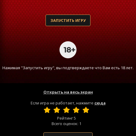
ЗАПУСТИТЬ ИГРУ
Нажимая "Запустить игру", вы подтверждаете что Вам есть 18 лет.
Открыть на весь экран
Если игра не работает, нажмите
сюда
Рейтинг
5
Всего оценок:
1