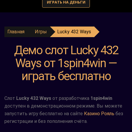
ИГРАТЬ НА ДЕНЬГИ
Главная
Игры
Lucky 432 Ways
Демо слот Lucky 432
Ways от 1spin4win —
играть бесплатно
Слот
Lucky 432 Ways
от разработчика
1spin4win
доступен в демонстрационном режиме. Вы можете
запустить игру бесплатно на сайте
Казино Рояль
без
регистрации и без пополнения счёта.