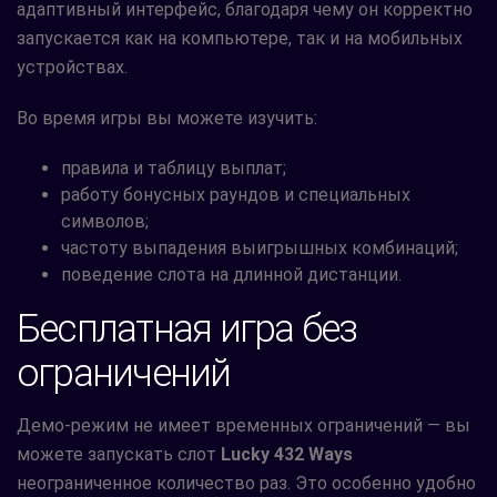
адаптивный интерфейс, благодаря чему он корректно
запускается как на компьютере, так и на мобильных
устройствах.
Во время игры вы можете изучить:
правила и таблицу выплат;
работу бонусных раундов и специальных
символов;
частоту выпадения выигрышных комбинаций;
поведение слота на длинной дистанции.
Бесплатная игра без
ограничений
Демо-режим не имеет временных ограничений — вы
можете запускать слот
Lucky 432 Ways
неограниченное количество раз. Это особенно удобно