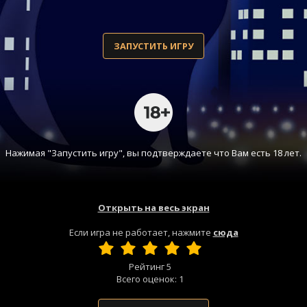
ЗАПУСТИТЬ ИГРУ
Нажимая "Запустить игру", вы подтверждаете что Вам есть 18 лет.
Открыть на весь экран
Если игра не работает, нажмите
сюда
Рейтинг
5
Всего оценок:
1