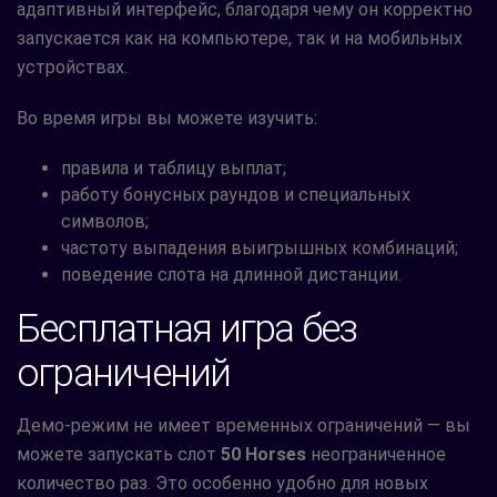
адаптивный интерфейс, благодаря чему он корректно
запускается как на компьютере, так и на мобильных
устройствах.
Во время игры вы можете изучить:
правила и таблицу выплат;
работу бонусных раундов и специальных
символов;
частоту выпадения выигрышных комбинаций;
поведение слота на длинной дистанции.
Бесплатная игра без
ограничений
Демо-режим не имеет временных ограничений — вы
можете запускать слот
50 Horses
неограниченное
количество раз. Это особенно удобно для новых