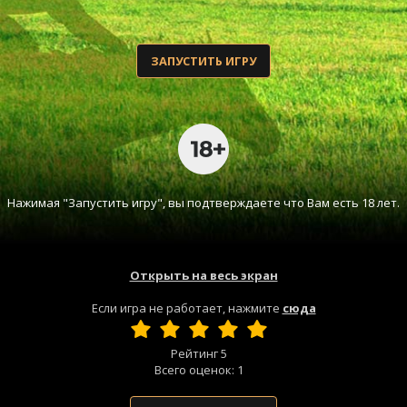
ЗАПУСТИТЬ ИГРУ
Нажимая "Запустить игру", вы подтверждаете что Вам есть 18 лет.
Открыть на весь экран
Если игра не работает, нажмите
сюда
Рейтинг
5
Всего оценок:
1