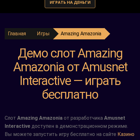
ИГРАТЬ НА ДЕНЬГИ
Главная
Игры
Amazing Amazonia
Демо слот Amazing
Amazonia от Amusnet
Interactive — играть
бесплатно
Слот
Amazing Amazonia
от разработчика
Amusnet
Interactive
доступен в демонстрационном режиме.
Вы можете запустить игру бесплатно на сайте
Казино