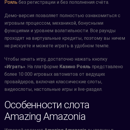
Рояль
без регистрации и без пополнения счёта.
Демо-версия позволяет полностью ознакомиться с
игровым процессом, механикой, бонусными
функциями и уровнем волатильности. Все раунды
проходят на виртуальные кредиты, поэтому вы ничем
не рискуете и можете играть в удобном темпе.
Чтобы начать игру, достаточно нажать кнопку
«Играть»
. На платформе
Казино Рояль
представлено
более 10 000 игровых автоматов от ведущих
провайдеров, включая классические слоты,
видеослоты, настольные игры и live-раздел.
Особенности слота
Amazing Amazonia