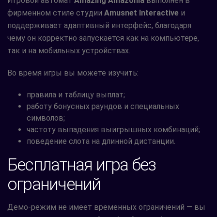
Игровой автомат
Amazing Amazonia
выполнен в
фирменном стиле студии
Amusnet Interactive
и
поддерживает адаптивный интерфейс, благодаря
чему он корректно запускается как на компьютере,
так и на мобильных устройствах.
Во время игры вы можете изучить:
правила и таблицу выплат;
работу бонусных раундов и специальных
символов;
частоту выпадения выигрышных комбинаций;
поведение слота на длинной дистанции.
Бесплатная игра без
ограничений
Демо-режим не имеет временных ограничений — вы