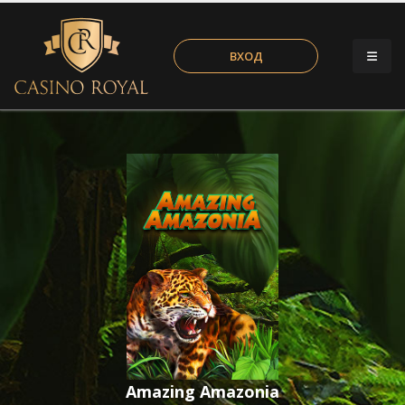
ВХОД
Amazing Amazonia