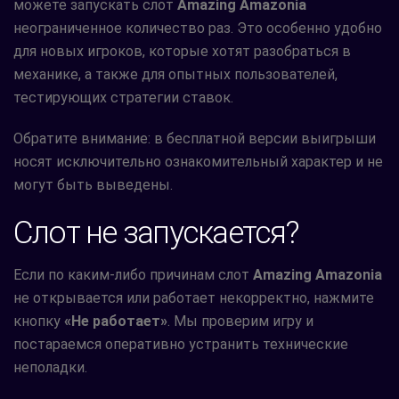
можете запускать слот
Amazing Amazonia
неограниченное количество раз. Это особенно удобно
для новых игроков, которые хотят разобраться в
механике, а также для опытных пользователей,
тестирующих стратегии ставок.
Обратите внимание: в бесплатной версии выигрыши
носят исключительно ознакомительный характер и не
могут быть выведены.
Слот не запускается?
Если по каким-либо причинам слот
Amazing Amazonia
не открывается или работает некорректно, нажмите
кнопку
«Не работает»
. Мы проверим игру и
постараемся оперативно устранить технические
неполадки.