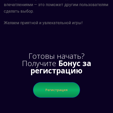
впечатлениями — это поможет другим пользователям
сделать выбор.
Желаем приятной и увлекательной игры!
Готовы начать?
Получите
Бонус за
регистрацию
Регистрация