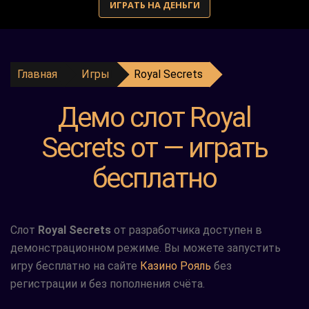
ИГРАТЬ НА ДЕНЬГИ
Главная
Игры
Royal Secrets
Демо слот Royal
Secrets от — играть
бесплатно
Слот
Royal Secrets
от разработчика
доступен в
демонстрационном режиме. Вы можете запустить
игру бесплатно на сайте
Казино Рояль
без
регистрации и без пополнения счёта.