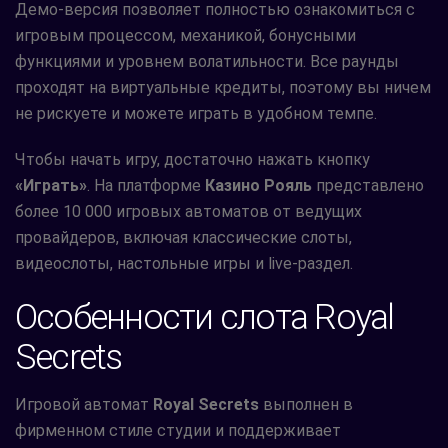
Демо-версия позволяет полностью ознакомиться с
игровым процессом, механикой, бонусными
функциями и уровнем волатильности. Все раунды
проходят на виртуальные кредиты, поэтому вы ничем
не рискуете и можете играть в удобном темпе.
Чтобы начать игру, достаточно нажать кнопку
«Играть»
. На платформе
Казино Рояль
представлено
более 10 000 игровых автоматов от ведущих
провайдеров, включая классические слоты,
видеослоты, настольные игры и live-раздел.
Особенности слота Royal
Secrets
Игровой автомат
Royal Secrets
выполнен в
фирменном стиле студии
и поддерживает