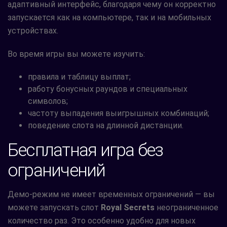
адаптивный интерфейс, благодаря чему он корректно
запускается как на компьютере, так и на мобильных
устройствах.
Во время игры вы можете изучить:
правила и таблицу выплат;
работу бонусных раундов и специальных
символов;
частоту выпадения выигрышных комбинаций;
поведение слота на длинной дистанции.
Бесплатная игра без
ограничений
Демо-режим не имеет временных ограничений — вы
можете запускать слот
Royal Secrets
неограниченное
количество раз. Это особенно удобно для новых