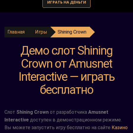
ИГРАТЬ НА ДЕНЬГИ
Главная
Игры
Shining Crown
Демо слот Shining
Crown от Amusnet
Interactive — играть
бесплатно
Слот
Shining Crown
от разработчика
Amusnet
Interactive
доступен в демонстрационном режиме.
Вы можете запустить игру бесплатно на сайте
Казино