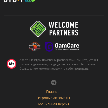
Азартные игры призваны развлекать. Помните, что вы
рискуете деньгами, когда делаете ставки. Не тратьте
больше, чем можете позволить себе проиграть.
Главная
Игровые автоматы
Мобильная версия