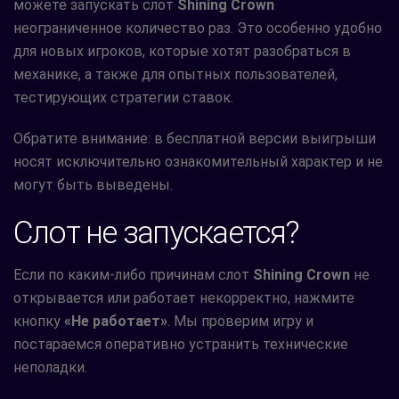
можете запускать слот
Shining Crown
неограниченное количество раз. Это особенно удобно
для новых игроков, которые хотят разобраться в
механике, а также для опытных пользователей,
тестирующих стратегии ставок.
Обратите внимание: в бесплатной версии выигрыши
носят исключительно ознакомительный характер и не
могут быть выведены.
Слот не запускается?
Если по каким-либо причинам слот
Shining Crown
не
открывается или работает некорректно, нажмите
кнопку
«Не работает»
. Мы проверим игру и
постараемся оперативно устранить технические
неполадки.