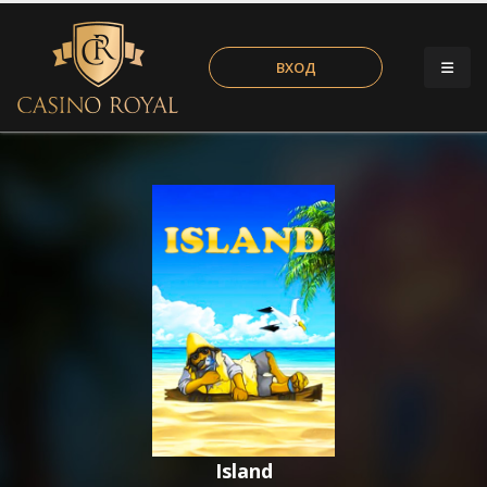
ВХОД
Island