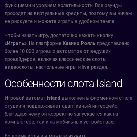
функциями и уровнем волатильности. Все раунды
проходят на виртуальные кредиты, поэтому вы ничем
не рискуете и можете играть в удобном темпе.
Чтобы начать игру, достаточно нажать кнопку
«Играть»
. На платформе
Казино Рояль
представлено
более 10 000 игровых автоматов от ведущих
провайдеров, включая классические слоты,
видеослоты, настольные игры и live-раздел.
Особенности слота Island
Игровой автомат
Island
выполнен в фирменном стиле
студии
и поддерживает адаптивный интерфейс,
благодаря чему он корректно запускается как на
компьютере, так и на мобильных устройствах.
Во время игры вы можете изучить: