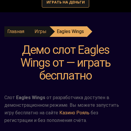
ИГРАТЬ НА ДЕНЬГИ
Главная
Игры
Eagles Wings
Демо слот Eagles
Wings от — играть
бесплатно
Слот
Eagles Wings
от разработчика
доступен в
демонстрационном режиме. Вы можете запустить
игру бесплатно на сайте
Казино Рояль
без
регистрации и без пополнения счёта.