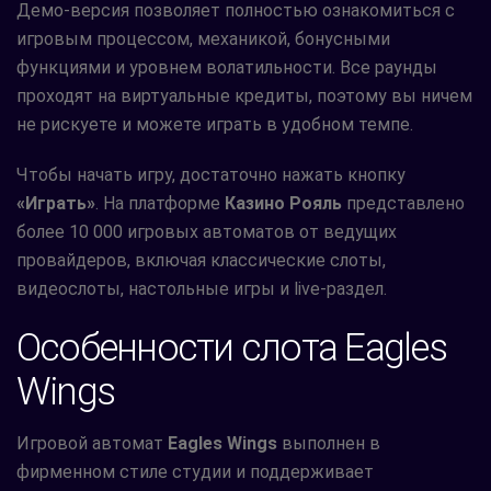
Демо-версия позволяет полностью ознакомиться с
игровым процессом, механикой, бонусными
функциями и уровнем волатильности. Все раунды
проходят на виртуальные кредиты, поэтому вы ничем
не рискуете и можете играть в удобном темпе.
Чтобы начать игру, достаточно нажать кнопку
«Играть»
. На платформе
Казино Рояль
представлено
более 10 000 игровых автоматов от ведущих
провайдеров, включая классические слоты,
видеослоты, настольные игры и live-раздел.
Особенности слота Eagles
Wings
Игровой автомат
Eagles Wings
выполнен в
фирменном стиле студии
и поддерживает