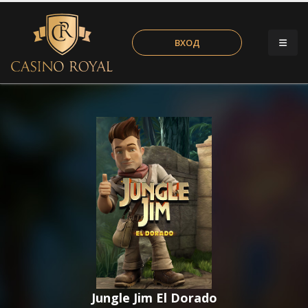
ВХОД
Jungle Jim El Dorado