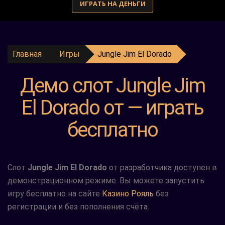
ИГРАТЬ НА ДЕНЬГИ
Главная
Игры
Jungle Jim El Dorado
Демо слот Jungle Jim
El Dorado от — играть
бесплатно
Слот
Jungle Jim El Dorado
от разработчика
доступен в
демонстрационном режиме. Вы можете запустить
игру бесплатно на сайте
Казино Рояль
без
регистрации и без пополнения счёта.