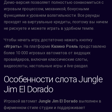
Демо-версия позволяет полностью ознакомиться с
игровым процессом, механикой, бонусными
функциями и уровнем волатильности. Все раунды
проходят на виртуальные кредиты, поэтому вы ничем
не рискуете и можете играть в удобном темпе.
Чтобы начать игру, достаточно нажать кнопку
«Играть»
. На платформе
Казино Рояль
представлено
более 10 000 игровых автоматов от ведущих
провайдеров, включая классические слоты,
видеослоты, настольные игры и live-раздел.
Особенности слота Jungle
Jim El Dorado
Игровой автомат
Jungle Jim El Dorado
выполнен в
фирменном стиле студии
и поддерживает