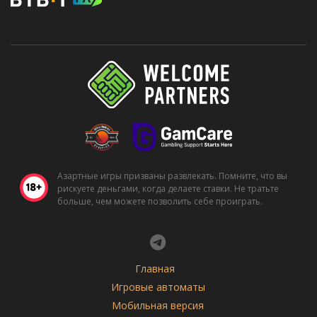
Азартные игры призваны развлекать. Помните, что вы
рискуете деньгами, когда делаете ставки. Не тратьте
больше, чем можете позволить себе проиграть.
Главная
Игровые автоматы
Мобильная версия