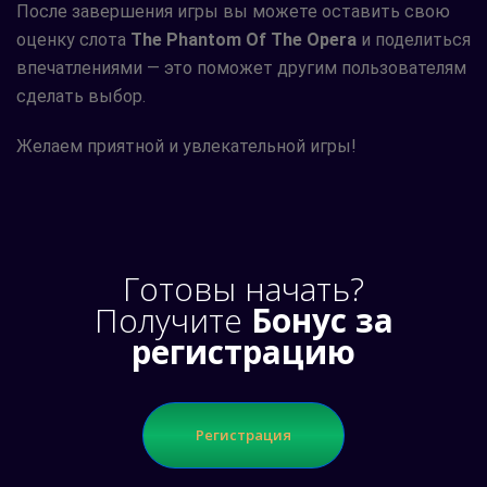
После завершения игры вы можете оставить свою
оценку слота
The Phantom Of The Opera
и поделиться
впечатлениями — это поможет другим пользователям
сделать выбор.
Желаем приятной и увлекательной игры!
Готовы начать?
Получите
Бонус за
регистрацию
Регистрация