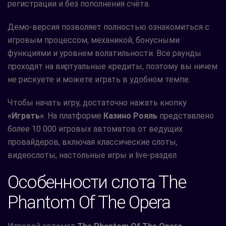
регистрации и без пополнения счёта.
Демо-версия позволяет полностью ознакомиться с
игровым процессом, механикой, бонусными
функциями и уровнем волатильности. Все раунды
проходят на виртуальные кредиты, поэтому вы ничем
не рискуете и можете играть в удобном темпе.
Чтобы начать игру, достаточно нажать кнопку
«Играть»
. На платформе
Казино Рояль
представлено
более 10 000 игровых автоматов от ведущих
провайдеров, включая классические слоты,
видеослоты, настольные игры и live-раздел.
Особенности слота The
Phantom Of The Opera