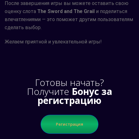
После завершения игры вы можете оставить свою
оценку слота
The Sword and The Grail
и поделиться
впечатлениями — это поможет другим пользователям
сделать выбор.
Желаем приятной и увлекательной игры!
Готовы начать?
Получите
Бонус за
регистрацию
Регистрация