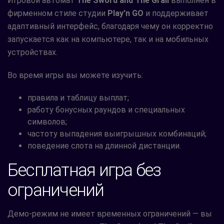
Игровой автомат
The Sword and The Grail
выполнен в
фирменном стиле студии
Play'n GO
и поддерживает
адаптивный интерфейс, благодаря чему он корректно
запускается как на компьютере, так и на мобильных
устройствах.
Во время игры вы можете изучить:
правила и таблицу выплат;
работу бонусных раундов и специальных
символов;
частоту выпадения выигрышных комбинаций;
поведение слота на длинной дистанции.
Бесплатная игра без
ограничений
Демо-режим не имеет временных ограничений — вы