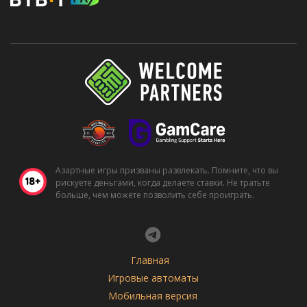
Азартные игры призваны развлекать. Помните, что вы
рискуете деньгами, когда делаете ставки. Не тратьте
больше, чем можете позволить себе проиграть.
Главная
Игровые автоматы
Мобильная версия