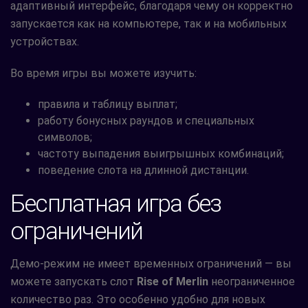
адаптивный интерфейс, благодаря чему он корректно
запускается как на компьютере, так и на мобильных
устройствах.
Во время игры вы можете изучить:
правила и таблицу выплат;
работу бонусных раундов и специальных
символов;
частоту выпадения выигрышных комбинаций;
поведение слота на длинной дистанции.
Бесплатная игра без
ограничений
Демо-режим не имеет временных ограничений — вы
можете запускать слот
Rise of Merlin
неограниченное
количество раз. Это особенно удобно для новых