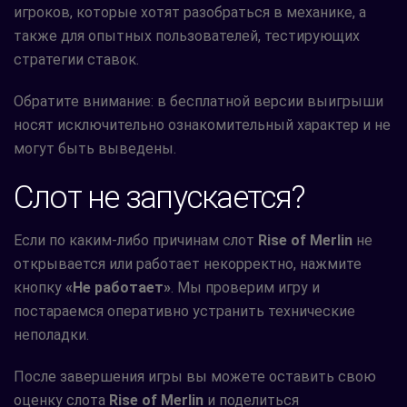
игроков, которые хотят разобраться в механике, а
также для опытных пользователей, тестирующих
стратегии ставок.
Обратите внимание: в бесплатной версии выигрыши
носят исключительно ознакомительный характер и не
могут быть выведены.
Слот не запускается?
Если по каким-либо причинам слот
Rise of Merlin
не
открывается или работает некорректно, нажмите
кнопку
«Не работает»
. Мы проверим игру и
постараемся оперативно устранить технические
неполадки.
После завершения игры вы можете оставить свою
оценку слота
Rise of Merlin
и поделиться