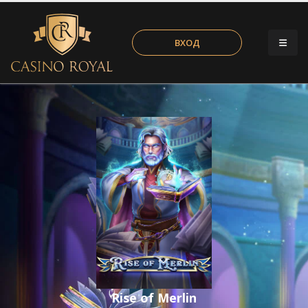
ВХОД
Rise of Merlin