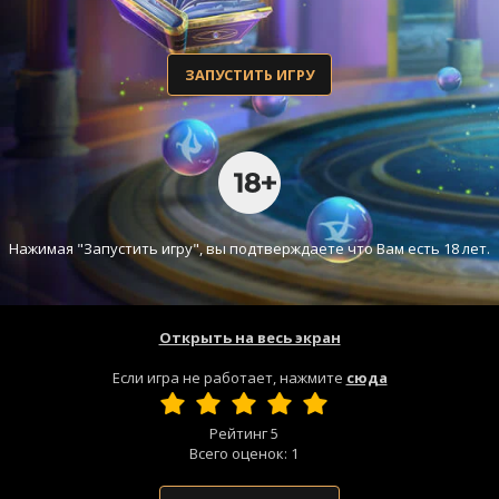
ЗАПУСТИТЬ ИГРУ
Нажимая "Запустить игру", вы подтверждаете что Вам есть 18 лет.
Открыть на весь экран
Если игра не работает, нажмите
сюда
Рейтинг
5
Всего оценок:
1