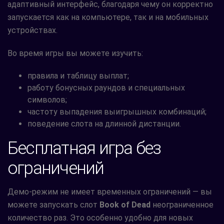
адаптивный интерфейс, благодаря чему он корректно
запускается как на компьютере, так и на мобильных
устройствах.
Во время игры вы можете изучить:
правила и таблицу выплат;
работу бонусных раундов и специальных
символов;
частоту выпадения выигрышных комбинаций;
поведение слота на длинной дистанции.
Бесплатная игра без
ограничений
Демо-режим не имеет временных ограничений — вы
можете запускать слот
Book of Dead
неограниченное
количество раз. Это особенно удобно для новых