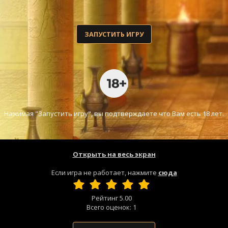
ЗАПУСТИТЬ ИГРУ
Нажимая "Запустить игру", вы подтверждаете что Вам есть 18 лет.
Открыть на весь экран
Если игра не работает, нажмите
сюда
Рейтинг
5.00
Всего оценок:
1