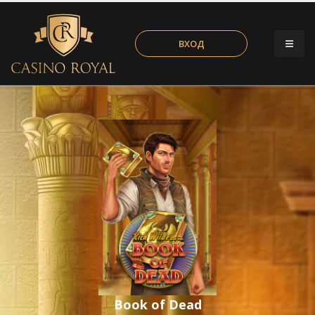
ВХОД
Book of Dead