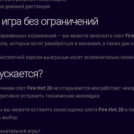
на длинной дистанции.
 игра без ограничений
временных ограничений — вы можете запускать слот
Fir
ков, которые хотят разобраться в механике, а также для
 бесплатной версии выигрыши носят исключительно ознак
ускается?
ичинам слот
Fire Hot 20
не открывается или работает неко
еративно устранить технические неполадки.
ы вы можете оставить свою оценку слота
Fire Hot 20
и по
ь выбор.
екательной игры!