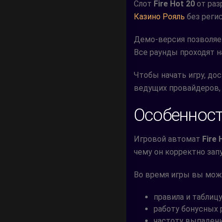
Слот
Fire Hot 20
от раз
Казино Рояль
без регис
Демо-версия позволяе
Все раунды проходят н
Чтобы начать игру, до
ведущих провайдеров, 
Особенности
Игровой автомат
Fire 
чему он корректно зап
Во время игры вы може
правила и таблиц
работу бонусных 
частоту выпаден