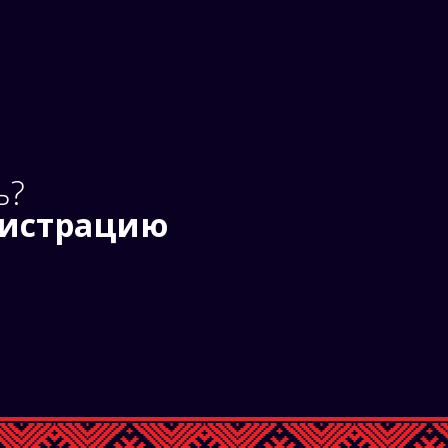
ь?
гистрацию