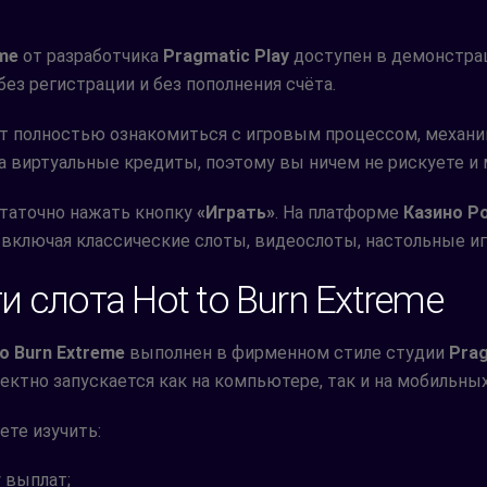
eme
от разработчика
Pragmatic Play
доступен в демонстрац
без регистрации и без пополнения счёта.
т полностью ознакомиться с игровым процессом, механи
а виртуальные кредиты, поэтому вы ничем не рискуете и 
статочно нажать кнопку
«Играть»
. На платформе
Казино Р
включая классические слоты, видеослоты, настольные игр
 слота Hot to Burn Extreme
to Burn Extreme
выполнен в фирменном стиле студии
Prag
ректно запускается как на компьютере, так и на мобильны
те изучить:
у выплат;