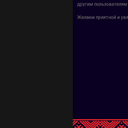
другим пользователям
Желаем приятной и увл