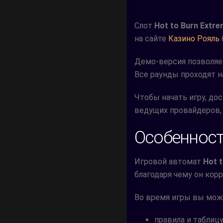
Слот
Hot to Burn Extr
на сайте
Казино Рояль
Демо-версия позволяе
Все раунды проходят н
Чтобы начать игру, до
ведущих провайдеров, 
Особенности
Игровой автомат
Hot 
благодаря чему он кор
Во время игры вы може
правила и таблиц