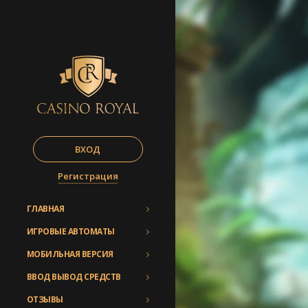
ВХОД
Регистрация
ГЛАВНАЯ
ИГРОВЫЕ АВТОМАТЫ
МОБИЛЬНАЯ ВЕРСИЯ
ВВОД ВЫВОД СРЕДСТВ
ОТЗЫВЫ