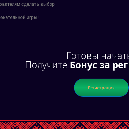
ователям сделать выбор.
екательной игры!
Готовы начат
Получите
Бонус за ре
Регистрация