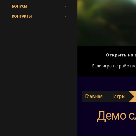
БОНУСЫ
КОНТАКТЫ
Открыть на 
Если игра не работа
Главная
Игры
Демо сл