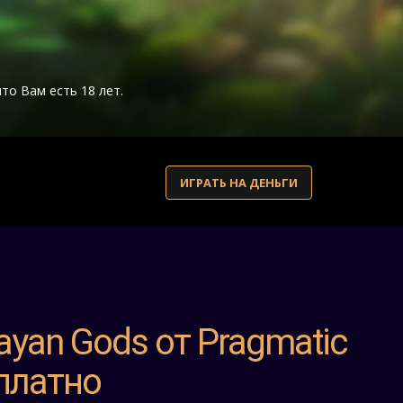
то Вам есть 18 лет.
ИГРАТЬ НА ДЕНЬГИ
ayan Gods от Pragmatic
сплатно