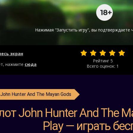
Нажимая "Запустить игру", вы подтверждаете ч
весь экран
Рейтинг
5
ет, нажмите
сюда
Всего оценок:
1
John Hunter And The Mayan Gods
от John Hunter And The M
Play — играть бе