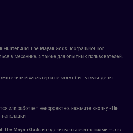
n Hunter And The Mayan Gods
неограниченное
ться в механике, а также для опытных пользователей,
омительный характер и не могут быть выведены.
тся или работает некорректно, нажмите кнопку
«Не
 неполадки.
nd The Mayan Gods
и поделиться впечатлениями — это