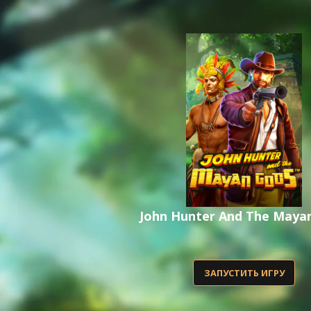
John Hunter And The Maya
ЗАПУСТИТЬ ИГРУ