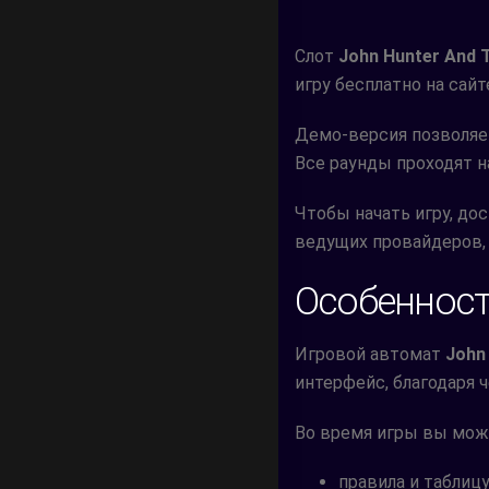
Слот
John Hunter And 
игру бесплатно на сай
Демо-версия позволяе
Все раунды проходят н
Чтобы начать игру, до
ведущих провайдеров, 
Особенност
Игровой автомат
John
интерфейс, благодаря 
Во время игры вы може
правила и таблиц