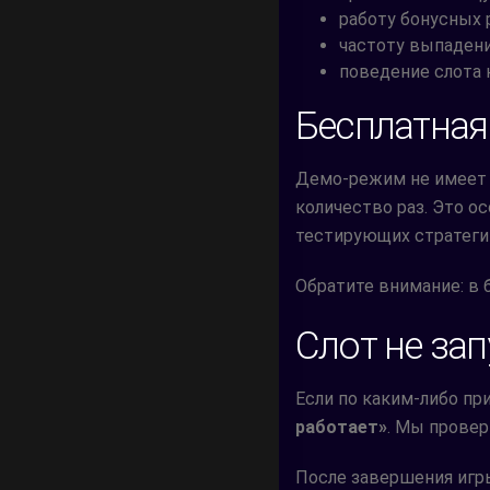
работу бонусных 
частоту выпаден
поведение слота 
Бесплатная
Демо-режим не имеет 
количество раз. Это о
тестирующих стратеги
Обратите внимание: в
Слот не зап
Если по каким-либо пр
работает»
. Мы провер
После завершения игр