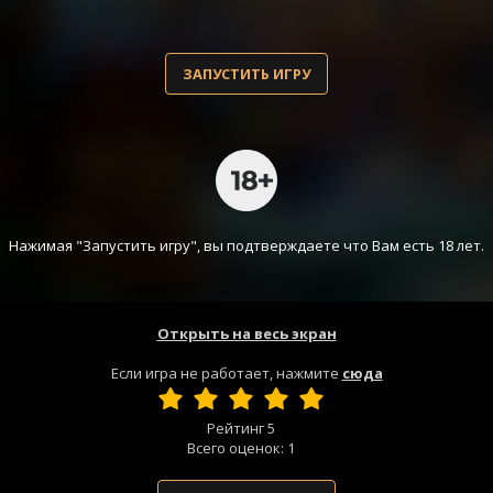
ЗАПУСТИТЬ ИГРУ
Нажимая "Запустить игру", вы подтверждаете что Вам есть 18 лет.
Открыть на весь экран
Если игра не работает, нажмите
сюда
Рейтинг
5
Всего оценок:
1