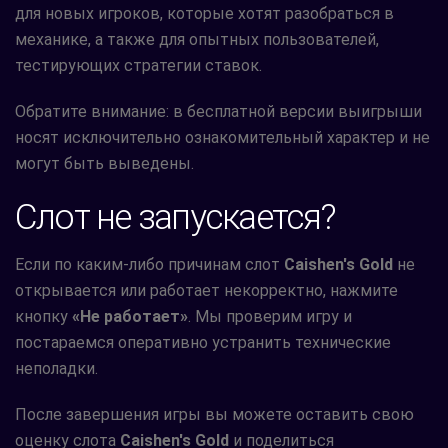
для новых игроков, которые хотят разобраться в
механике, а также для опытных пользователей,
тестирующих стратегии ставок.
Обратите внимание: в бесплатной версии выигрыши
носят исключительно ознакомительный характер и не
могут быть выведены.
Слот не запускается?
Если по каким-либо причинам слот
Caishen's Gold
не
открывается или работает некорректно, нажмите
кнопку
«Не работает»
. Мы проверим игру и
постараемся оперативно устранить технические
неполадки.
После завершения игры вы можете оставить свою
оценку слота
Caishen's Gold
и поделиться