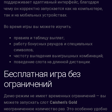
поддерживает адаптивный интерфейс, благодаря
чему он корректно запускается как на компьютере,
так и на мобильных устройствах.
Во время игры вы можете изучить:
правила и таблицу выплат;
работу бонусных раундов и специальных
символов;
частоту выпадения выигрышных комбинаций;
поведение слота на длинной дистанции.
Бесплатная игра без
ограничений
Демо-режим не имеет временных ограничений — вы
можете запускать слот
Caishen's Gold
неограниченное количество раз. Это особенно удобно