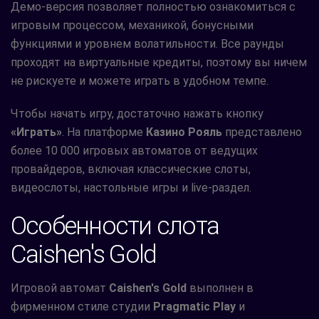
Демо-версия позволяет полностью ознакомиться с
игровым процессом, механикой, бонусными
функциями и уровнем волатильности. Все раунды
проходят на виртуальные кредиты, поэтому вы ничем
не рискуете и можете играть в удобном темпе.
Чтобы начать игру, достаточно нажать кнопку
«Играть»
. На платформе
Казино Рояль
представлено
более 10 000 игровых автоматов от ведущих
провайдеров, включая классические слоты,
видеослоты, настольные игры и live-раздел.
Особенности слота
Caishen's Gold
Игровой автомат
Caishen's Gold
выполнен в
фирменном стиле студии
Pragmatic Play
и