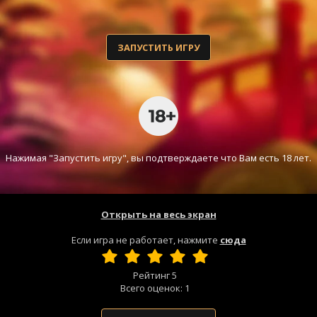
ЗАПУСТИТЬ ИГРУ
Нажимая "Запустить игру", вы подтверждаете что Вам есть 18 лет.
Открыть на весь экран
Если игра не работает, нажмите
сюда
Рейтинг
5
Всего оценок:
1