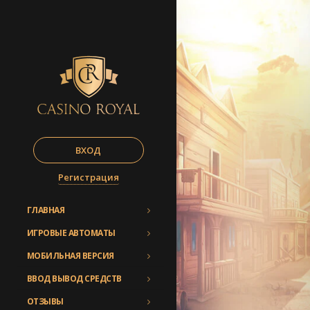
ВХОД
Регистрация
ГЛАВНАЯ
ИГРОВЫЕ АВТОМАТЫ
МОБИЛЬНАЯ ВЕРСИЯ
ВВОД ВЫВОД СРЕДСТВ
ОТЗЫВЫ