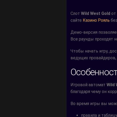
Слот
Wild West Gold
от
сайте
Казино Рояль
без
Демо-версия позволяе
Все раунды проходят н
Чтобы начать игру, до
ведущих провайдеров, 
Особенности
Игровой автомат
Wild 
благодаря чему он кор
Во время игры вы може
правила и таблиц