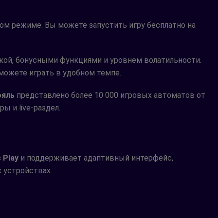
м режиме. Вы можете запустить игру бесплатно на
кой, бонусными функциями и уровнем волатильности.
можете играть в удобном темпе.
ояль
представлено более 10 000 игровых автоматов от
ы и live-раздел.
 Play
и поддерживает адаптивный интерфейс,
х устройствах.