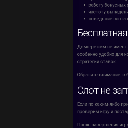
работу бонусных 
частоту выпаден
поведение слота 
Бесплатная
Демо-режим не имеет 
особенно удобно для н
стратегии ставок.
Обратите внимание: в
Слот не зап
Если по каким-либо пр
проверим игру и поста
После завершения игр