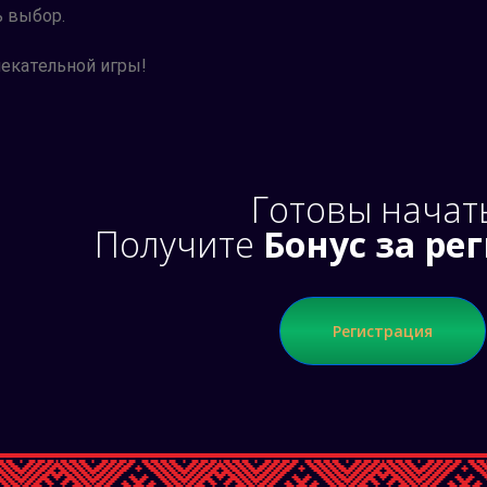
ь выбор.
екательной игры!
Готовы начат
Получите
Бонус за ре
Регистрация