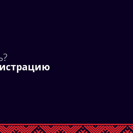
ь?
гистрацию