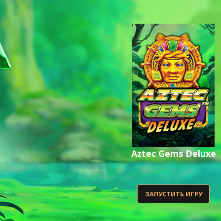
Aztec Gems Deluxe
ЗАПУСТИТЬ ИГРУ