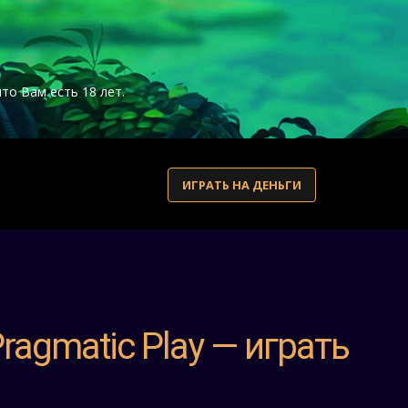
то Вам есть 18 лет.
ИГРАТЬ НА ДЕНЬГИ
ragmatic Play — играть