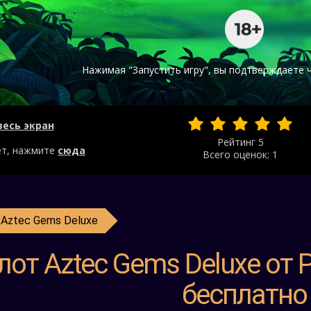
Нажимая "Запустить игру", вы подтверждаете ч
весь экран
Рейтинг
5
ет, нажмите
сюда
Всего оценок:
1
Aztec Gems Deluxe
от Aztec Gems Deluxe от P
бесплатно