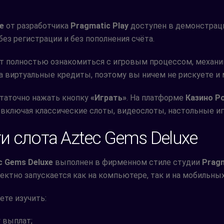
e
от разработчика
Pragmatic Play
доступен в демонстраци
без регистрации и без пополнения счёта.
т полностью ознакомиться с игровым процессом, механи
а виртуальные кредиты, поэтому вы ничем не рискуете и 
статочно нажать кнопку
«Играть»
. На платформе
Казино Р
включая классические слоты, видеослоты, настольные игр
и слота Aztec Gems Deluxe
c Gems Deluxe
выполнен в фирменном стиле студии
Pragm
ректно запускается как на компьютере, так и на мобильны
те изучить:
у выплат;