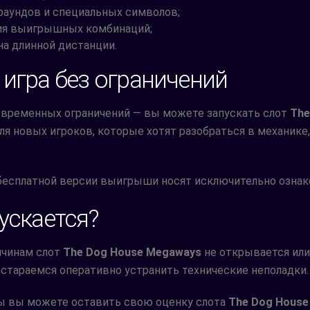
раундов и специальных символов;
ия выигрышных комбинаций;
на длинной дистанции.
 игра без ограничений
временных ограничений — вы можете запускать слот
The
ля новых игроков, которые хотят разобраться в механике
 бесплатной версии выигрыши носят исключительно ознак
ускается?
ичинам слот
The Dog House Megaways
не открывается или
стараемся оперативно устранить технические неполадки.
ы вы можете оставить свою оценку слота
The Dog Hous