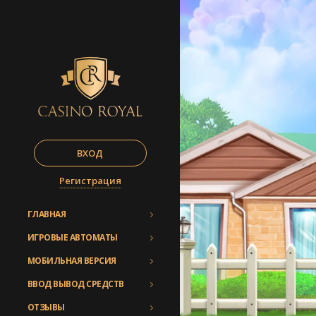
ВХОД
Регистрация
ГЛАВНАЯ
ИГРОВЫЕ АВТОМАТЫ
МОБИЛЬНАЯ ВЕРСИЯ
ВВОД ВЫВОД СРЕДСТВ
ОТЗЫВЫ