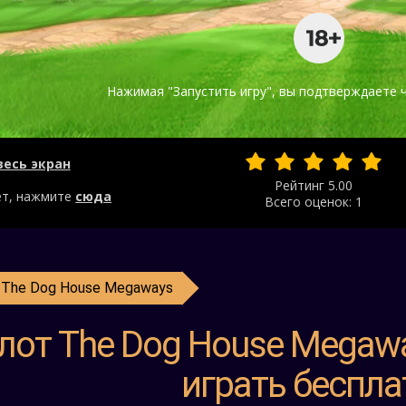
Нажимая "Запустить игру", вы подтверждаете ч
весь экран
Рейтинг
5.00
ет, нажмите
сюда
Всего оценок:
1
The Dog House Megaways
лот The Dog House Megaway
играть беспла