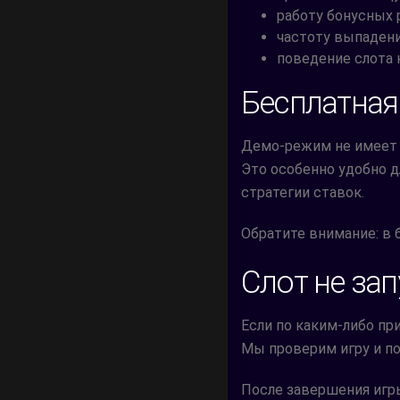
работу бонусных 
частоту выпаден
поведение слота 
Бесплатная
Демо-режим не имеет 
Это особенно удобно д
стратегии ставок.
Обратите внимание: в
Слот не зап
Если по каким-либо пр
Мы проверим игру и по
После завершения игр