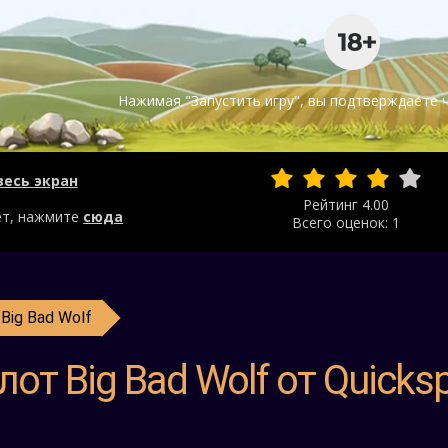
Нажимая "Запустить игру", вы подтверждаете ч
весь экран
Рейтинг
4.00
ет, нажмите
сюда
Всего оценок:
1
Big Bad Wolf
от Big Bad Wolf от Quicks