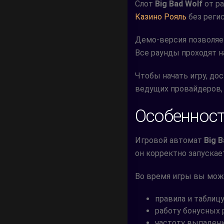
Слот
Big Bad Wolf
от р
Казино Рояль
без регис
Демо-версия позволяе
Все раунды проходят н
Чтобы начать игру, до
ведущих провайдеров, 
Особенности
Игровой автомат
Big B
он корректно запускае
Во время игры вы може
правила и таблиц
работу бонусных 
частоту выпаден