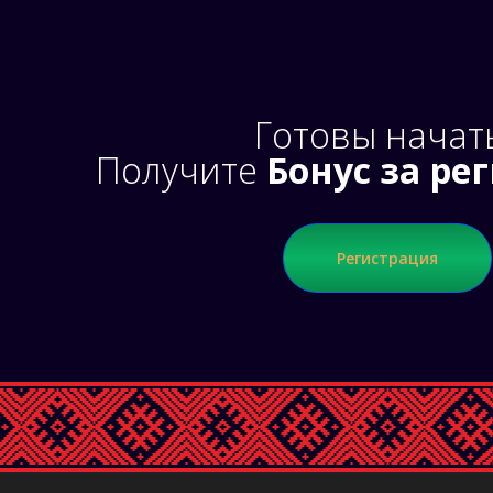
Готовы начат
Получите
Бонус за ре
Регистрация