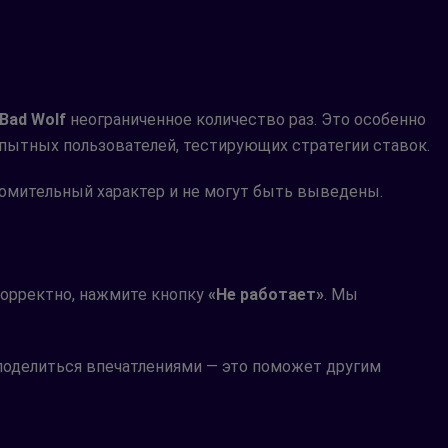
 Bad Wolf
неограниченное количество раз. Это особенно
 опытных пользователей, тестирующих стратегии ставок.
омительный характер и не могут быть выведены.
корректно, нажмите кнопку
«Не работает»
. Мы
поделиться впечатлениями — это поможет другим