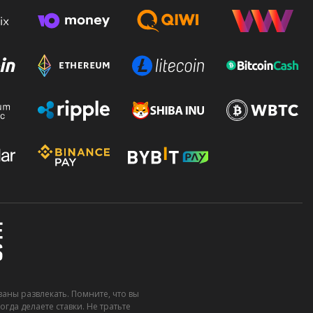
аны развлекать. Помните, что вы
огда делаете ставки. Не тратьте