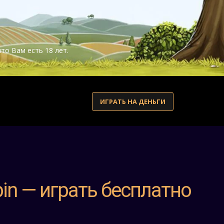
то Вам есть 18 лет.
ИГРАТЬ НА ДЕНЬГИ
pin — играть бесплатно