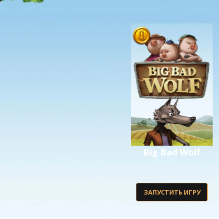
Big Bad Wolf
ЗАПУСТИТЬ ИГРУ