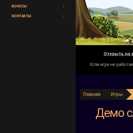
БОНУСЫ
КОНТАКТЫ
Открыть на 
Если игра не работа
Главная
Игры
Демо сл