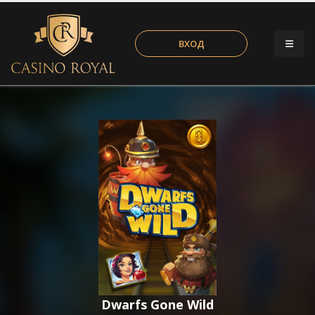
ВХОД
Dwarfs Gone Wild