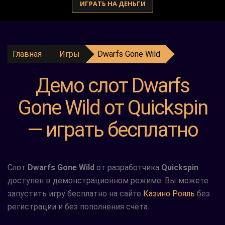
ИГРАТЬ НА ДЕНЬГИ
Главная
Игры
Dwarfs Gone Wild
Демо слот Dwarfs
Gone Wild от Quickspin
— играть бесплатно
Слот
Dwarfs Gone Wild
от разработчика
Quickspin
доступен в демонстрационном режиме. Вы можете
запустить игру бесплатно на сайте
Казино Рояль
без
регистрации и без пополнения счёта.