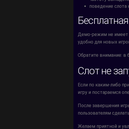
поведение слота 
Бесплатная
Демо-режим не имеет 
удобно для новых игро
Обратите внимание: в
Слот не зап
Если по каким-либо пр
игру и постараемся оп
После завершения игр
пользователям сделат
Желаем приятной и увл