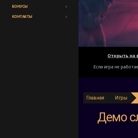
БОНУСЫ
КОНТАКТЫ
Открыть на 
Если игра не работа
Главная
Игры
Демо сл