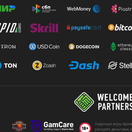
Азартные игры призв
рискуете деньгами, к