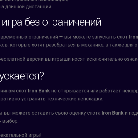
на длинной дистанции.
 игра без ограничений
временных ограничений — вы можете запускать слот
Iro
ков, которые хотят разобраться в механике, а также для
 бесплатной версии выигрыши носят исключительно ознак
ускается?
ичинам слот
Iron Bank
не открывается или работает некор
еративно устранить технические неполадки.
ы вы можете оставить свою оценку слота
Iron Bank
и под
ь выбор.
екательной игры!