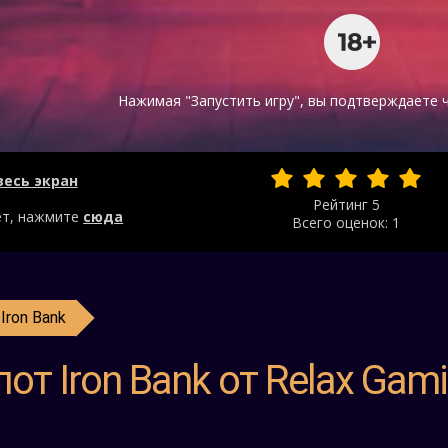
Нажимая "Запустить игру", вы подтверждаете ч
весь экран
Рейтинг
5
ет, нажмите
сюда
Всего оценок:
1
Iron Bank
от Iron Bank от Relax Gam