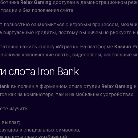
аботчика
Relax Gaming
доступен в демонстрационном режи
трации и без пополнения счёта.
т полностью ознакомиться с игровым процессом, механи
а виртуальные кредиты, поэтому вы ничем не рискуете и 
статочно нажать кнопку
«Играть»
. На платформе
Казино Р
включая классические слоты, видеослоты, настольные игр
 слота Iron Bank
Bank
выполнен в фирменном стиле студии
Relax Gaming
и 
тся как на компьютере, так и на мобильных устройствах.
те изучить:
у выплат;
раундов и специальных символов;
ия выигрышных комбинаций;